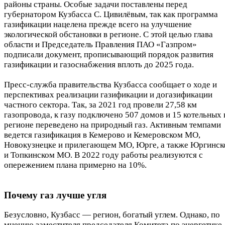
районы страны. Особые задачи поставлены перед
губернатором Кузбасса С. Цивилёвым, так как программа
газификации нацелена прежде всего на улучшение
экологической обстановки в регионе. С этой целью глава
области и Председатель Правления ПАО «Газпром»
подписали документ, прописывающий порядок развития
газификации и газоснабжения вплоть до 2025 года.
Пресс-служба правительства Кузбасса сообщает о ходе и
перспективах реализации газификации и догазификации
частного сектора. Так, за 2021 год провели 27,58 км
газопровода, к газу подключено 507 домов и 15 котельных 
регионе переведено на природный газ. Активным темпами
ведется газификация в Кемерово и Кемеровском МО,
Новокузнецке и прилегающем МО, Юрге, а также Юргинс
и Топкинском МО. В 2022 году работы реализуются с
опережением плана примерно на 10%.
Почему газ лучше угля
Безусловно, Кузбасс — регион, богатый углем. Однако, по
мнению заместителя председателя Комитета по энергетике