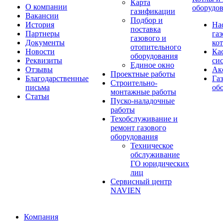
Карта
О компании
оборудо
газификации
Вакансии
Подбор и
История
На
поставка
Партнеры
га
газового и
Документы
ко
отопительного
Новости
Ка
оборудования
Реквизиты
си
Единое окно
Отзывы
Ак
Проектные работы
Благодарственные
Га
Строительно-
письма
об
монтажные работы
Статьи
Пуско-наладочные
работы
Техобслуживание и
ремонт газового
оборудования
Техническое
обслуживание
ГО юридических
лиц
Сервисный центр
NAVIEN
Компания