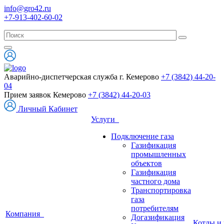
info@gro42.ru
+7-913-402-60-02
Аварийно-диспетчерская служба г. Кемерово
+7 (3842) 44-20-
04
Прием заявок Кемерово
+7 (3842) 44-20-03
Личный Кабинет
Услуги
Подключение газа
Газификация
промышленных
объектов
Газификация
частного дома
Транспортировка
газа
потребителям
Компания
Догазификация
Котлы и 