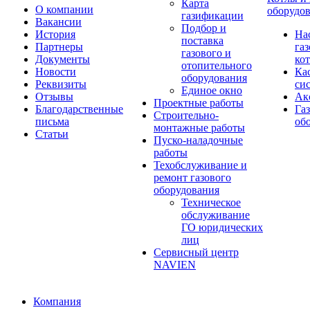
Карта
О компании
оборудо
газификации
Вакансии
Подбор и
История
На
поставка
Партнеры
га
газового и
Документы
ко
отопительного
Новости
Ка
оборудования
Реквизиты
си
Единое окно
Отзывы
Ак
Проектные работы
Благодарственные
Га
Строительно-
письма
об
монтажные работы
Статьи
Пуско-наладочные
работы
Техобслуживание и
ремонт газового
оборудования
Техническое
обслуживание
ГО юридических
лиц
Сервисный центр
NAVIEN
Компания