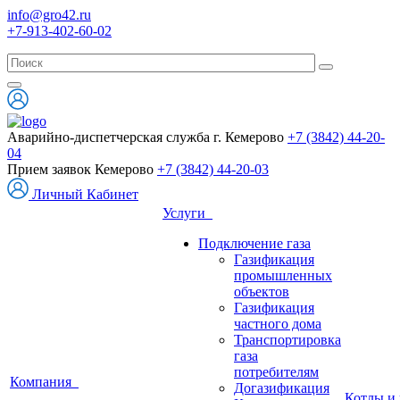
info@gro42.ru
+7-913-402-60-02
Аварийно-диспетчерская служба г. Кемерово
+7 (3842) 44-20-
04
Прием заявок Кемерово
+7 (3842) 44-20-03
Личный Кабинет
Услуги
Подключение газа
Газификация
промышленных
объектов
Газификация
частного дома
Транспортировка
газа
потребителям
Компания
Догазификация
Котлы и 