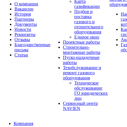
Карта
О компании
оборудо
газификации
Вакансии
Подбор и
История
На
поставка
Партнеры
га
газового и
Документы
ко
отопительного
Новости
Ка
оборудования
Реквизиты
си
Единое окно
Отзывы
Ак
Проектные работы
Благодарственные
Га
Строительно-
письма
об
монтажные работы
Статьи
Пуско-наладочные
работы
Техобслуживание и
ремонт газового
оборудования
Техническое
обслуживание
ГО юридических
лиц
Сервисный центр
NAVIEN
Компания