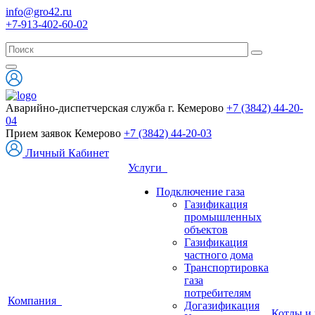
info@gro42.ru
+7-913-402-60-02
Аварийно-диспетчерская служба г. Кемерово
+7 (3842) 44-20-
04
Прием заявок Кемерово
+7 (3842) 44-20-03
Личный Кабинет
Услуги
Подключение газа
Газификация
промышленных
объектов
Газификация
частного дома
Транспортировка
газа
потребителям
Компания
Догазификация
Котлы и 