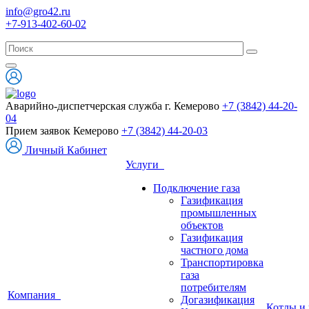
info@gro42.ru
+7-913-402-60-02
Аварийно-диспетчерская служба г. Кемерово
+7 (3842) 44-20-
04
Прием заявок Кемерово
+7 (3842) 44-20-03
Личный Кабинет
Услуги
Подключение газа
Газификация
промышленных
объектов
Газификация
частного дома
Транспортировка
газа
потребителям
Компания
Догазификация
Котлы и 