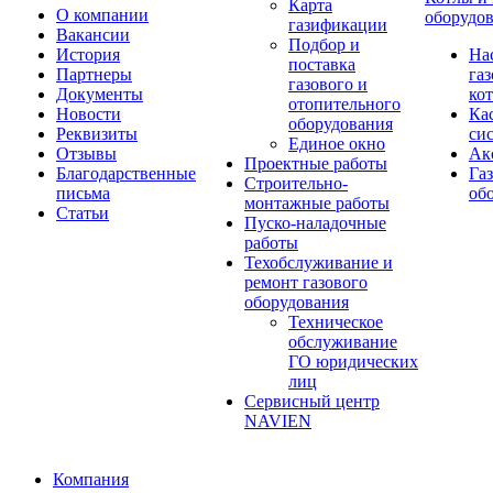
Карта
О компании
оборудо
газификации
Вакансии
Подбор и
История
На
поставка
Партнеры
га
газового и
Документы
ко
отопительного
Новости
Ка
оборудования
Реквизиты
си
Единое окно
Отзывы
Ак
Проектные работы
Благодарственные
Га
Строительно-
письма
об
монтажные работы
Статьи
Пуско-наладочные
работы
Техобслуживание и
ремонт газового
оборудования
Техническое
обслуживание
ГО юридических
лиц
Сервисный центр
NAVIEN
Компания