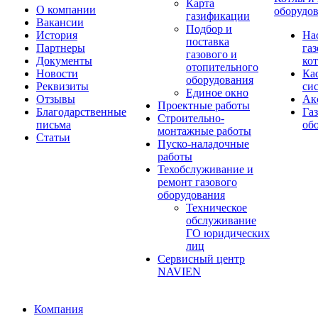
Карта
О компании
оборудо
газификации
Вакансии
Подбор и
История
На
поставка
Партнеры
га
газового и
Документы
ко
отопительного
Новости
Ка
оборудования
Реквизиты
си
Единое окно
Отзывы
Ак
Проектные работы
Благодарственные
Га
Строительно-
письма
об
монтажные работы
Статьи
Пуско-наладочные
работы
Техобслуживание и
ремонт газового
оборудования
Техническое
обслуживание
ГО юридических
лиц
Сервисный центр
NAVIEN
Компания