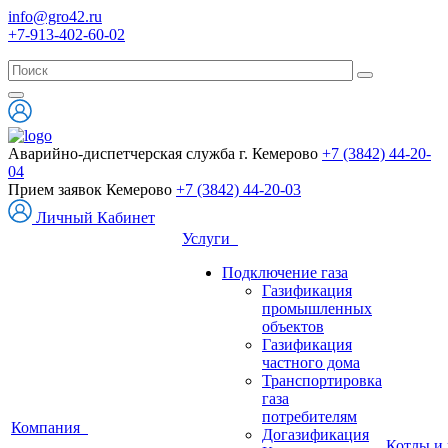
info@gro42.ru
+7-913-402-60-02
Аварийно-диспетчерская служба г. Кемерово
+7 (3842) 44-20-
04
Прием заявок Кемерово
+7 (3842) 44-20-03
Личный Кабинет
Услуги
Подключение газа
Газификация
промышленных
объектов
Газификация
частного дома
Транспортировка
газа
потребителям
Компания
Догазификация
Котлы и 