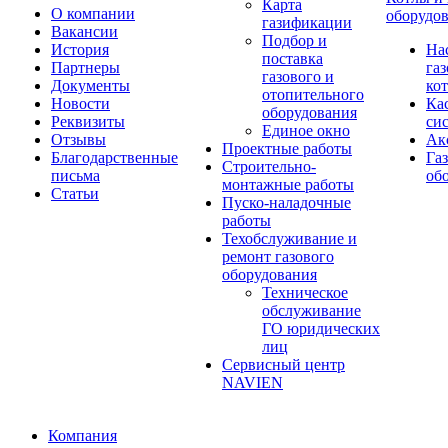
Карта
О компании
оборудо
газификации
Вакансии
Подбор и
История
На
поставка
Партнеры
га
газового и
Документы
ко
отопительного
Новости
Ка
оборудования
Реквизиты
си
Единое окно
Отзывы
Ак
Проектные работы
Благодарственные
Га
Строительно-
письма
об
монтажные работы
Статьи
Пуско-наладочные
работы
Техобслуживание и
ремонт газового
оборудования
Техническое
обслуживание
ГО юридических
лиц
Сервисный центр
NAVIEN
Компания