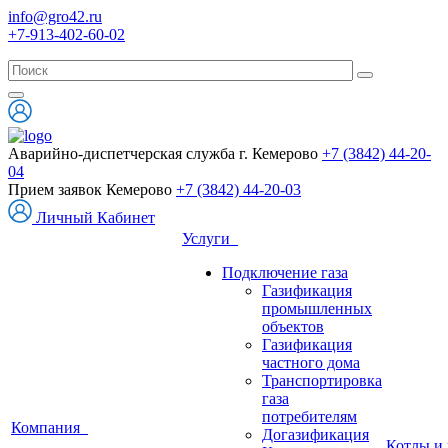
info@gro42.ru
+7-913-402-60-02
Аварийно-диспетчерская служба г. Кемерово
+7 (3842) 44-20-
04
Прием заявок Кемерово
+7 (3842) 44-20-03
Личный Кабинет
Услуги
Подключение газа
Газификация
промышленных
объектов
Газификация
частного дома
Транспортировка
газа
потребителям
Компания
Догазификация
Котлы и 